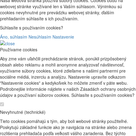
Naša webová stránka používa súbory cookies. Cookies budú na
webovej stránke využívané len s Vaším súhlasom. Výnimkou sú
cookies nevyhnutné pre prevádzku webovej stránky, ďalším
prehliadaním súhlasíte s ich používaním.
Súhlasíte s používaním cookies?
Áno, súhlasím
Nesúhlasím
Nastavenie
Používame cookies
Aby zme vám uľahčili prechádzanie stránok, ponúkli prizpôsobený
obsah alebo reklamu a mohli anonymne analyzovať návštevnosť,
využívame súbory cookies, ktoré zdieľame s našimi partnermi pre
sociálne médiá, inzerciu a analýzu. Nastavenie upravíte odkazom
"Nastavenie cookies" a kedykoľvek ho môžete zmeniť v päte webu.
Podrobnejšie informácie nájdete v našich Zásadách ochrany osobných
údajov a používaní súborov cookies. Súhlasíte s používaním cookies?
Nevyhnutné (technické)
Tieto cookies pomáhajú s tým, aby boli webové stránky použiteľné.
Poskytujú základné funkcie ako je navigácia na stránke alebo zmena
rozlišenia prehliadača podľa veľkosti vášho zariadenia. Bez týchto