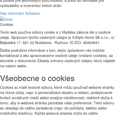
a pútavé pre jednotlivých používateľov, a preto sú cennejšie pre
vydavateľov a inzerentov tretích strán.
Viac informácií
Súhlasím
Cookies
Tento web používa súbory cookie a z hľadiska zákona ide o osobné
údaje. Správcom týchto osobných údajov je InStyle Home SK s.r.o., ul.
Bajkalská 17, 821 02 Bratislava - Ružinov, IČ:IČO: 46464841.
Ďalšie podrobné informácie o tom, akým zpôsobom nás môžete
kontaktovať a ako spracovávame osobné údaje (vrátane cookies), sa
dozviete v dokumente Zásady ochrany osobných údajov, ktorý nájdete
na našom webe.
Všeobecne o cookies
Cookies sú malé textové súbory, ktoré môžu používať webové stránky
na rôzne účely, napr. k personalizácii obsahu a reklam, poskytovanie
funkcií sociálnych médií alebo analýze návštevnosti, niektoré slúžia k
tomu, aby si webová stránka pamätala vaše preferencie. Tieto súbory
se ukladajú do vášho zariadenia (napr. do počítača, tabletu alebo
mobilného telefónu). Každá webová stránka môže do vášho