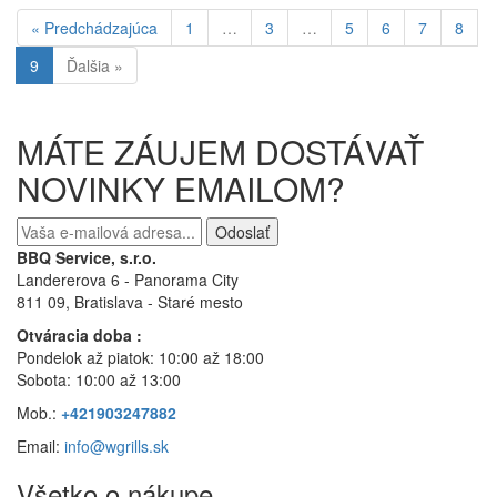
« Predchádzajúca
1
…
3
…
5
6
7
8
9
Ďalšia »
MÁTE ZÁUJEM DOSTÁVAŤ
NOVINKY EMAILOM?
Odoslať
BBQ Service, s.r.o.
Landererova 6 - Panorama City
811 09, Bratislava
- Staré mesto
Otváracia doba :
Pondelok až piatok: 10:00 až 18:00
Sobota: 10:00 až 13:00
Mob.:
+421903247882
Email:
info@wgrills.sk
Všetko o nákupe