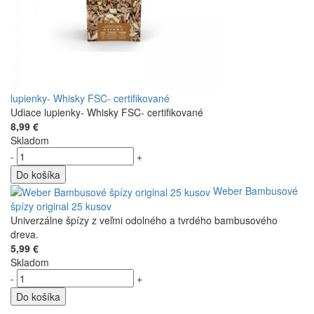
lupienky- Whisky FSC- certifikované
Udiace lupienky- Whisky FSC- certifikované
8,99 €
Skladom
-
+
Do košíka
Weber Bambusové
špízy original 25 kusov
Univerzálne špízy z veľmi odolného a tvrdého bambusového
dreva.
5,99 €
Skladom
-
+
Do košíka