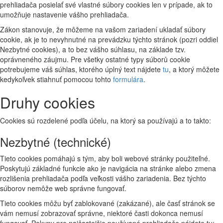
prehliadača posielať své vlastné súbory cookies len v prípade, ak to
umožňuje nastavenie vášho prehliadača.
Zákon stanovuje, že môžeme na vašom zariadení ukladať súbory
cookie, ak je to nevyhnutné na prevádzku týchto stránok (pozri oddiel
Nezbytné cookies), a to bez vášho súhlasu, na základe tzv.
oprávneného záujmu. Pre všetky ostatné typy súborů cookie
potrebujeme váš súhlas, ktorého úplný text nájdete
tu
, a ktorý môžete
kedykoľvek stiahnuť pomocou tohto
formulára
.
Druhy cookies
Cookies sú rozdelené podľa účelu, na ktorý sa používajú a to takto:
Nezbytné (technické)
Tieto cookies pomáhajú s tým, aby boli webové stránky použiteľné.
Poskytujú základné funkcie ako je navigácia na stránke alebo zmena
rozlišenia prehliadača podľa veľkosti vášho zariadenia. Bez týchto
súborov nemôže web správne fungovať.
Tieto cookies môžu byť zablokované (zakázané), ale časť stránok se
vám nemusí zobrazovať správne, niektoré časti dokonca nemusí
fungovať. Pokyny pre najčastejšie používané prehliadače nájdete tu: