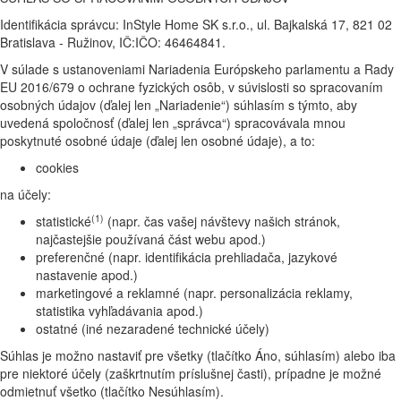
Identifikácia správcu: InStyle Home SK s.r.o., ul. Bajkalská 17, 821 02
Bratislava - Ružinov, IČ:IČO: 46464841.
V súlade s ustanoveniami Nariadenia Európskeho parlamentu a Rady
EU 2016/679 o ochrane fyzických osôb, v súvislosti so spracovaním
osobných údajov (ďalej len „Nariadenie“) súhlasím s týmto, aby
uvedená spoločnosť (ďalej len „správca“) spracovávala mnou
poskytnuté osobné údaje (ďalej len osobné údaje), a to:
cookies
na účely:
(1)
statistické
(napr. čas vašej návštevy našich stránok,
najčastejšie používaná část webu apod.)
preferenčné (napr. identifikácia prehliadača, jazykové
nastavenie apod.)
marketingové a reklamné (napr. personalizácia reklamy,
statistika vyhľadávania apod.)
ostatné (iné nezaradené technické účely)
Súhlas je možno nastaviť pre všetky (tlačítko Áno, súhlasím) alebo iba
pre niektoré účely (zaškrtnutím príslušnej časti), prípadne je možné
odmietnuť všetko (tlačítko Nesúhlasím).