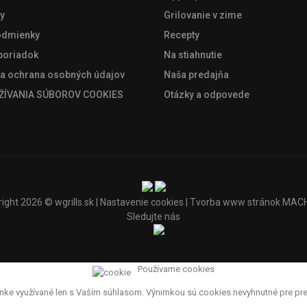
y
Grilovanie v zime
odmienky
Recepty
poriadok
Na stiahnutie
 a ochrana osobných údajov
Naša predajňa
ŽÍVANIA SÚBOROV COOKIES
Otázky a odpovede
right 2026 ©
wgrills.sk
|
Nastavenie cookies
| Tvorba www stránok
MACH
Sledujte nás
Používame cookies
ke využívané len s Vaším súhlasom. Výnimkou sú cookies nevyhnutné pre prev