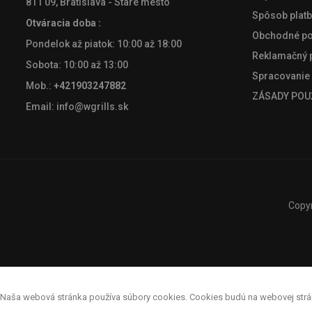
811 09, Bratislava
- Staré mesto
Spôsob platb
Otváracia doba :
Obchodné p
Pondelok až piatok: 10:00 až 18:00
Reklamačný 
Sobota: 10:00 až 13:00
Spracovanie
Mob.:
+421903247882
ZÁSADY POU
Email:
info@wgrills.sk
Copy
Naša webová stránka používa súbory cookies. Cookies budú na webovej strán