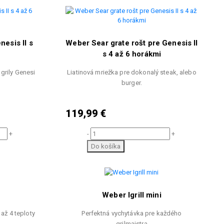
nesis II s
Weber Sear grate rošt pre Genesis II
s 4 až 6 horákmi
 grily Genesi
Liatinová mriežka pre dokonalý steak, alebo
burger.
119,99 €
+
-
+
Do košíka
Weber Igrill mini
až 4 teploty
Perfektná vychytávka pre každého
grilmajstra