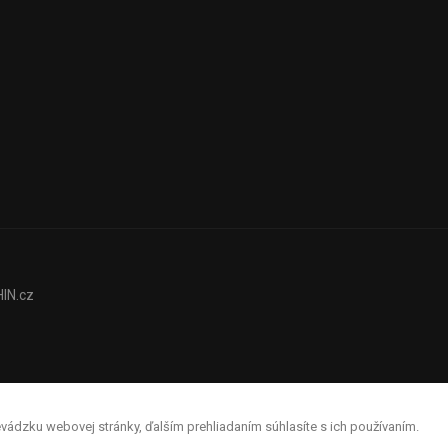
IN.cz
ádzku webovej stránky, ďalším prehliadaním súhlasíte s ich používaním.