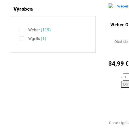
Výrobca
Weber O
Weber
(119)
Wgrills
(1)
Obal chr
34,99 €
-
Do 
Sonda Igril