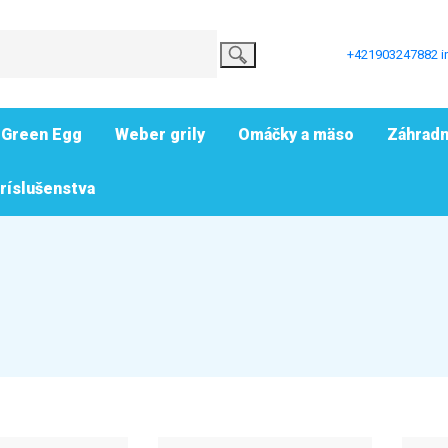
+421903247882
i
 Green Egg
Weber grily
Omáčky a mäso
Záhradn
príslušenstva