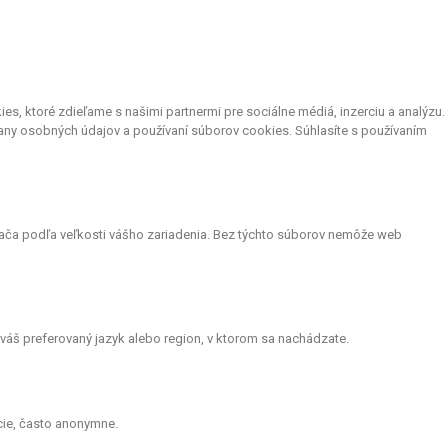
, ktoré zdieľame s našimi partnermi pre sociálne médiá, inzerciu a analýzu.
any osobných údajov a používaní súborov cookies. Súhlasíte s používaním
adača podľa veľkosti vášho zariadenia. Bez týchto súborov nemôže web
áš preferovaný jazyk alebo region, v ktorom sa nachádzate.
cie, často anonymne.