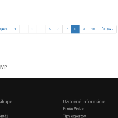
ajúca
1
…
3
…
5
6
7
8
9
10
Ďalšia »
OM?
nákupe
Užitočné informácie
Prečo Weber
ontáž
Tipy expertov