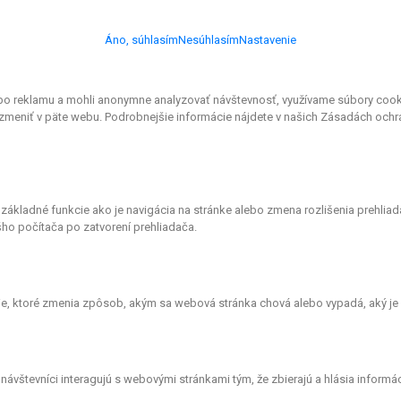
Áno, súhlasím
Nesúhlasím
Nastavenie
o reklamu a mohli anonymne analyzovať návštevnosť, využívame súbory cookies
meniť v päte webu. Podrobnejšie informácie nájdete v našich Zásadách ochr
 základné funkcie ako je navigácia na stránke alebo zmena rozlišenia prehli
ho počítača po zatvorení prehliadača.
, ktoré zmenia zpôsob, akým sa webová stránka chová alebo vypadá, aký je v
vštevníci interagujú s webovými stránkami tým, že zbierajú a hlásia informá