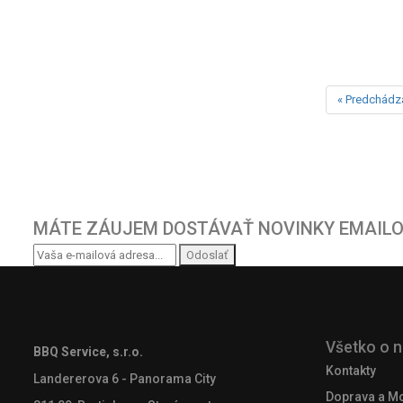
« Predchádz
MÁTE ZÁUJEM DOSTÁVAŤ NOVINKY EMAIL
Odoslať
Všetko o 
BBQ Service, s.r.o.
Kontakty
Landererova 6 - Panorama City
Doprava a M