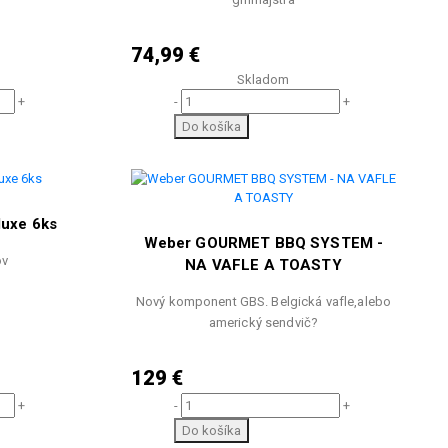
74,99 €
Skladom
+
-
+
Do košíka
luxe 6ks
Weber GOURMET BBQ SYSTEM -
ov
NA VAFLE A TOASTY
Nový komponent GBS. Belgická vafle,alebo
americký sendvič?
129 €
+
-
+
Do košíka