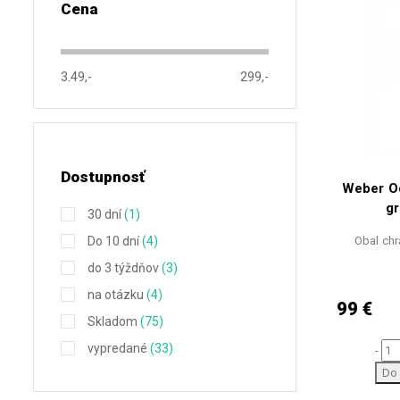
Cena
3.49,-
299,-
Dostupnosť
Weber O
gr
30 dní
(1)
Do 10 dní
(4)
Obal chr
do 3 týždňov
(3)
na otázku
(4)
99 €
Skladom
(75)
vypredané
(33)
-
Do 