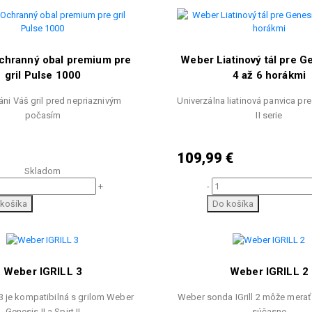
chranný obal premium pre
Weber Liatinový tál pre Ge
gril Pulse 1000
4 až 6 horákmi
áni Váš gril pred nepriaznivým
Univerzálna liatinová panvica pre
počasím
II serie
109,99 €
Skladom
-
+
Do košíka
košíka
Weber IGRILL 3
Weber IGRILL 2
l3 je kompatibilná s grilom Weber
Weber sonda IGrill 2 môže merať 
Genesis II a Spirt II
súčasne