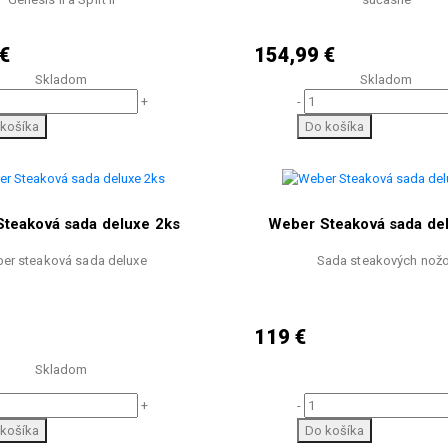
€
154,99 €
Skladom
Skladom
+
-
košíka
Do košíka
teaková sada deluxe 2ks
Weber Steaková sada de
er steaková sada deluxe
Sada steakových nož
119 €
Skladom
-
+
Do košíka
košíka