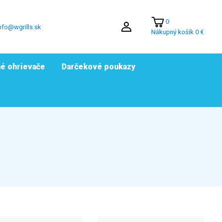
0
nfo@wgrills.sk
Nákupný košík
0 €
é ohrievače
Darčekové poukazy