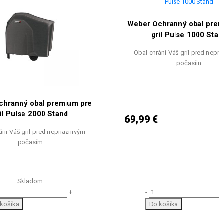
Weber Ochranný obal pre
gril Pulse 1000 St
Obal chráni Váš gril pred nep
počasím
chranný obal premium pre
il Pulse 2000 Stand
69,99 €
áni Váš gril pred nepriaznivým
počasím
Skladom
-
+
Do košíka
košíka