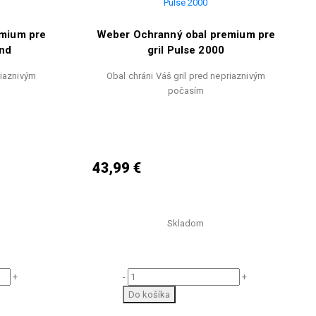
mium pre
Weber Ochranný obal premium pre
and
gril Pulse 2000
riaznivým
Obal chráni Váš gril pred nepriaznivým
počasím
43,99 €
Skladom
+
-
+
Do košíka