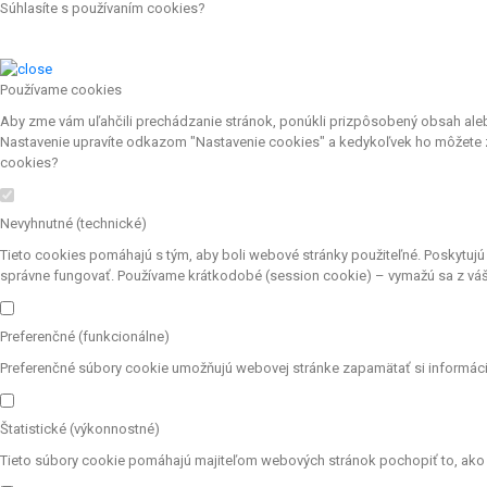
Súhlasíte s používaním cookies?
Používame cookies
Aby zme vám uľahčili prechádzanie stránok, ponúkli prizpôsobený obsah aleb
Nastavenie upravíte odkazom "Nastavenie cookies" a kedykoľvek ho môžete z
cookies?
Nevyhnutné (technické)
Tieto cookies pomáhajú s tým, aby boli webové stránky použiteľné. Poskytujú
správne fungovať. Používame krátkodobé (session cookie) – vymažú sa z váš
Preferenčné (funkcionálne)
Preferenčné súbory cookie umožňujú webovej stránke zapamätať si informácie
Štatistické (výkonnostné)
Tieto súbory cookie pomáhajú majiteľom webových stránok pochopiť to, ako ná