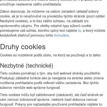
umožňuje nastavenie vášho prehliadača.
Zákon stanovuje, že môžeme na vašom zariadení ukladať súbory
cookie, ak je to nevyhnutné na prevádzku týchto stránok (pozri oddiel
Nezbytné cookies), a to bez vášho súhlasu, na základe tzv.
oprávneného záujmu. Pre všetky ostatné typy súborů cookie
potrebujeme váš súhlas, ktorého úplný text nájdete
tu
, a ktorý môžete
kedykoľvek stiahnuť pomocou tohto
formulára
.
Druhy cookies
Cookies sú rozdelené podľa účelu, na ktorý sa používajú a to takto:
Nezbytné (technické)
Tieto cookies pomáhajú s tým, aby boli webové stránky použiteľné.
Poskytujú základné funkcie ako je navigácia na stránke alebo zmena
rozlišenia prehliadača podľa veľkosti vášho zariadenia. Bez týchto
súborov nemôže web správne fungovať.
Tieto cookies môžu byť zablokované (zakázané), ale časť stránok se
vám nemusí zobrazovať správne, niektoré časti dokonca nemusí
fungovať. Pokyny pre najčastejšie používané prehliadače nájdete tu: