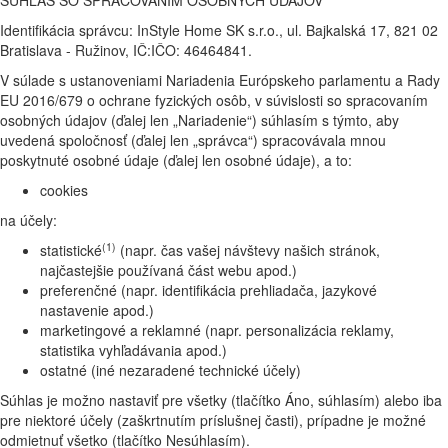
SÚHLAS SO SPRACOVANÍM OSOBNÝCH ÚDAJOV
Identifikácia správcu: InStyle Home SK s.r.o., ul. Bajkalská 17, 821 02
Bratislava - Ružinov, IČ:IČO: 46464841.
V súlade s ustanoveniami Nariadenia Európskeho parlamentu a Rady
EU 2016/679 o ochrane fyzických osôb, v súvislosti so spracovaním
osobných údajov (ďalej len „Nariadenie“) súhlasím s týmto, aby
uvedená spoločnosť (ďalej len „správca“) spracovávala mnou
poskytnuté osobné údaje (ďalej len osobné údaje), a to:
cookies
na účely:
(1)
statistické
(napr. čas vašej návštevy našich stránok,
najčastejšie používaná část webu apod.)
preferenčné (napr. identifikácia prehliadača, jazykové
nastavenie apod.)
marketingové a reklamné (napr. personalizácia reklamy,
statistika vyhľadávania apod.)
ostatné (iné nezaradené technické účely)
Súhlas je možno nastaviť pre všetky (tlačítko Áno, súhlasím) alebo iba
pre niektoré účely (zaškrtnutím príslušnej časti), prípadne je možné
odmietnuť všetko (tlačítko Nesúhlasím).