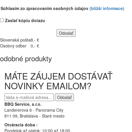
Súhlasím zo zpracovaním osobných údajov
(bližší informace)
Zaslať kópiu dotazu
Slovenská pošta
8,- €
Osobný odber
0,- €
odobné produkty
MÁTE ZÁUJEM DOSTÁVAŤ
NOVINKY EMAILOM?
Odoslať
BBQ Service, s.r.o.
Landererova 6 - Panorama City
811 09, Bratislava
- Staré mesto
Otváracia doba :
Pondelok až piatok: 10:00 až 18:00