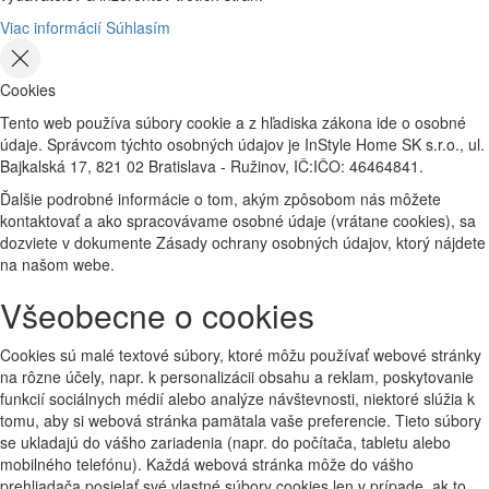
Viac informácií
Súhlasím
Cookies
Tento web používa súbory cookie a z hľadiska zákona ide o osobné
údaje. Správcom týchto osobných údajov je InStyle Home SK s.r.o., ul.
Bajkalská 17, 821 02 Bratislava - Ružinov, IČ:IČO: 46464841.
Ďalšie podrobné informácie o tom, akým zpôsobom nás môžete
kontaktovať a ako spracovávame osobné údaje (vrátane cookies), sa
dozviete v dokumente Zásady ochrany osobných údajov, ktorý nájdete
na našom webe.
Všeobecne o cookies
Cookies sú malé textové súbory, ktoré môžu používať webové stránky
na rôzne účely, napr. k personalizácii obsahu a reklam, poskytovanie
funkcií sociálnych médií alebo analýze návštevnosti, niektoré slúžia k
tomu, aby si webová stránka pamätala vaše preferencie. Tieto súbory
se ukladajú do vášho zariadenia (napr. do počítača, tabletu alebo
mobilného telefónu). Každá webová stránka môže do vášho
prehliadača posielať své vlastné súbory cookies len v prípade, ak to