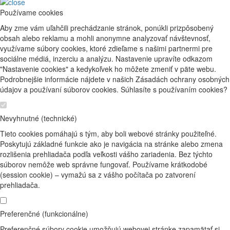
Používame cookies
Aby zme vám uľahčili prechádzanie stránok, ponúkli prizpôsobený
obsah alebo reklamu a mohli anonymne analyzovať návštevnosť,
využívame súbory cookies, ktoré zdieľame s našimi partnermi pre
sociálne médiá, inzerciu a analýzu. Nastavenie upravíte odkazom
"Nastavenie cookies" a kedykoľvek ho môžete zmeniť v päte webu.
Podrobnejšie informácie nájdete v našich Zásadách ochrany osobných
údajov a používaní súborov cookies. Súhlasíte s používaním cookies?
Nevyhnutné (technické)
Tieto cookies pomáhajú s tým, aby boli webové stránky použiteľné.
Poskytujú základné funkcie ako je navigácia na stránke alebo zmena
rozlišenia prehliadača podľa veľkosti vášho zariadenia. Bez týchto
súborov nemôže web správne fungovať. Používame krátkodobé
(session cookie) – vymažú sa z vášho počítača po zatvorení
prehliadača.
Preferenčné (funkcionálne)
Preferenčné súbory cookie umožňujú webovej stránke zapamätať si