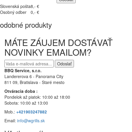
Slovenská pošta
8,- €
Osobný odber
0,- €
odobné produkty
MÁTE ZÁUJEM DOSTÁVAŤ
NOVINKY EMAILOM?
Odoslať
BBQ Service, s.r.o.
Landererova 6 - Panorama City
811 09, Bratislava
- Staré mesto
Otváracia doba :
Pondelok až piatok: 10:00 až 18:00
Sobota: 10:00 až 13:00
Mob.:
+421903247882
Email:
info@wgrills.sk