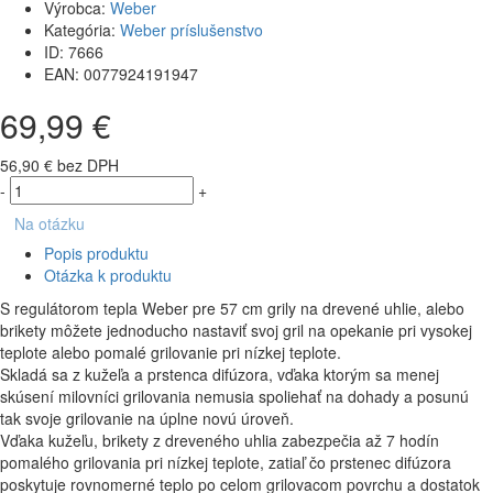
Výrobca:
Weber
Kategória:
Weber príslušenstvo
ID:
7666
EAN:
0077924191947
69,99 €
56,90 € bez DPH
-
+
Na otázku
Popis produktu
Otázka k produktu
S regulátorom tepla Weber pre 57 cm grily na drevené uhlie, alebo
brikety môžete jednoducho nastaviť svoj gril na opekanie pri vysokej
teplote alebo pomalé grilovanie pri nízkej teplote.
Skladá sa z kužeľa a prstenca difúzora, vďaka ktorým sa menej
skúsení milovníci grilovania nemusia spoliehať na dohady a posunú
tak svoje grilovanie na úplne novú úroveň.
Vďaka kužeľu, brikety z dreveného uhlia zabezpečia až 7 hodín
pomalého grilovania pri nízkej teplote, zatiaľ čo prstenec difúzora
poskytuje rovnomerné teplo po celom grilovacom povrchu a dostatok