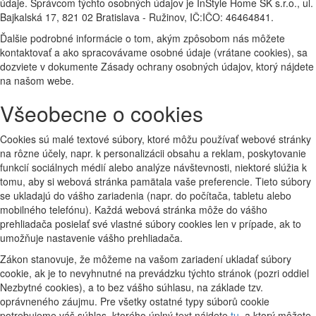
údaje. Správcom týchto osobných údajov je InStyle Home SK s.r.o., ul.
Bajkalská 17, 821 02 Bratislava - Ružinov, IČ:IČO: 46464841.
Ďalšie podrobné informácie o tom, akým zpôsobom nás môžete
kontaktovať a ako spracovávame osobné údaje (vrátane cookies), sa
dozviete v dokumente Zásady ochrany osobných údajov, ktorý nájdete
na našom webe.
Všeobecne o cookies
Cookies sú malé textové súbory, ktoré môžu používať webové stránky
na rôzne účely, napr. k personalizácii obsahu a reklam, poskytovanie
funkcií sociálnych médií alebo analýze návštevnosti, niektoré slúžia k
tomu, aby si webová stránka pamätala vaše preferencie. Tieto súbory
se ukladajú do vášho zariadenia (napr. do počítača, tabletu alebo
mobilného telefónu). Každá webová stránka môže do vášho
prehliadača posielať své vlastné súbory cookies len v prípade, ak to
umožňuje nastavenie vášho prehliadača.
Zákon stanovuje, že môžeme na vašom zariadení ukladať súbory
cookie, ak je to nevyhnutné na prevádzku týchto stránok (pozri oddiel
Nezbytné cookies), a to bez vášho súhlasu, na základe tzv.
oprávneného záujmu. Pre všetky ostatné typy súborů cookie
potrebujeme váš súhlas, ktorého úplný text nájdete
tu
, a ktorý môžete