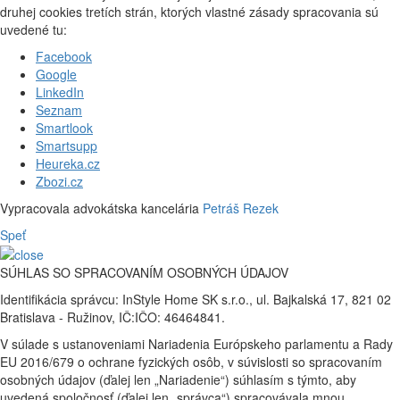
druhej cookies tretích strán, ktorých vlastné zásady spracovania sú
uvedené tu:
Facebook
Google
LinkedIn
Seznam
Smartlook
Smartsupp
Heureka.cz
Zbozi.cz
Vypracovala advokátska kancelária
Petráš Rezek
Speť
SÚHLAS SO SPRACOVANÍM OSOBNÝCH ÚDAJOV
Identifikácia správcu: InStyle Home SK s.r.o., ul. Bajkalská 17, 821 02
Bratislava - Ružinov, IČ:IČO: 46464841.
V súlade s ustanoveniami Nariadenia Európskeho parlamentu a Rady
EU 2016/679 o ochrane fyzických osôb, v súvislosti so spracovaním
osobných údajov (ďalej len „Nariadenie“) súhlasím s týmto, aby
uvedená spoločnosť (ďalej len „správca“) spracovávala mnou