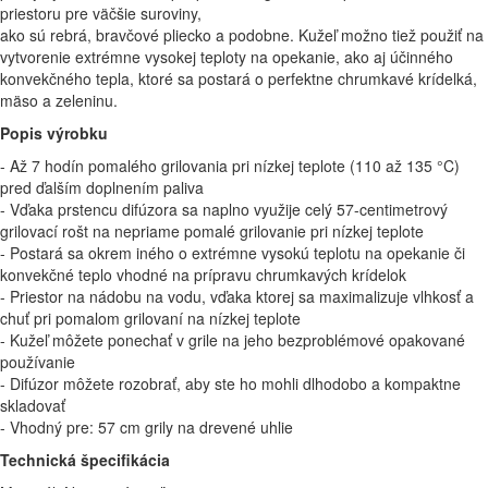
priestoru pre väčšie suroviny,
ako sú rebrá, bravčové pliecko a podobne. Kužeľ možno tiež použiť na
vytvorenie extrémne vysokej teploty na opekanie, ako aj účinného
konvekčného tepla, ktoré sa postará o perfektne chrumkavé krídelká,
mäso a zeleninu.
Popis výrobku
- Až 7 hodín pomalého grilovania pri nízkej teplote (110 až 135 °C)
pred ďalším doplnením paliva
- Vďaka prstencu difúzora sa naplno využije celý 57-centimetrový
grilovací rošt na nepriame pomalé grilovanie pri nízkej teplote
- Postará sa okrem iného o extrémne vysokú teplotu na opekanie či
konvekčné teplo vhodné na prípravu chrumkavých krídelok
- Priestor na nádobu na vodu, vďaka ktorej sa maximalizuje vlhkosť a
chuť pri pomalom grilovaní na nízkej teplote
- Kužeľ môžete ponechať v grile na jeho bezproblémové opakované
používanie
- Difúzor môžete rozobrať, aby ste ho mohli dlhodobo a kompaktne
skladovať
- Vhodný pre: 57 cm grily na drevené uhlie
Technická špecifikácia